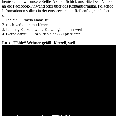
heute starten wir unsere Selfie-Aktion. Schick uns bitte Dein Video
an die Facebook-Pinwand oder über das Kontaktformular. Folgende
Informationen sollten in der entsprechenden Reihenfolge enthalten
sein.
1. Ich bin …./mein Name ist
2. mich verbindet mit Kerzell
3. Ich mag Kerzell, weil / Kerzell gefällt mir weil
4. Gerne darfst Du im Video eine 850 platzieren.
Lutz „Höhle“ Wehner gefällt Kerzell, weil…