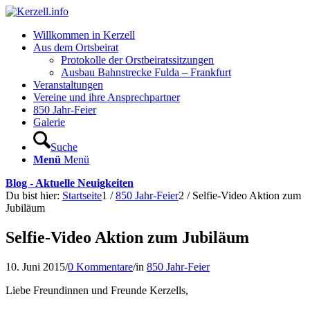
Willkommen in Kerzell
Aus dem Ortsbeirat
Protokolle der Orstbeiratssitzungen
Ausbau Bahnstrecke Fulda – Frankfurt
Veranstaltungen
Vereine und ihre Ansprechpartner
850 Jahr-Feier
Galerie
Suche
Menü
Menü
Blog - Aktuelle Neuigkeiten
Du bist hier:
Startseite
1
/
850 Jahr-Feier
2
/
Selfie-Video Aktion zum
Jubiläum
Selfie-Video Aktion zum Jubiläum
10. Juni 2015
/
0 Kommentare
/
in
850 Jahr-Feier
Liebe Freundinnen und Freunde Kerzells,