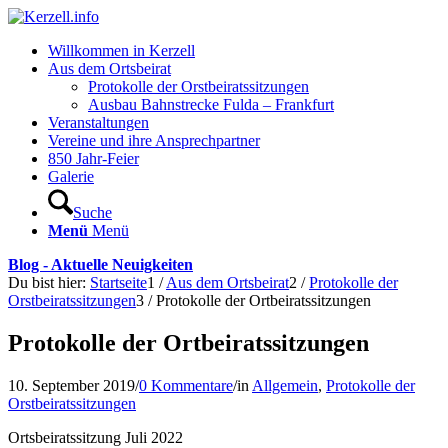
Willkommen in Kerzell
Aus dem Ortsbeirat
Protokolle der Orstbeiratssitzungen
Ausbau Bahnstrecke Fulda – Frankfurt
Veranstaltungen
Vereine und ihre Ansprechpartner
850 Jahr-Feier
Galerie
Suche
Menü
Menü
Blog - Aktuelle Neuigkeiten
Du bist hier:
Startseite
1
/
Aus dem Ortsbeirat
2
/
Protokolle der
Orstbeiratssitzungen
3
/
Protokolle der Ortbeiratssitzungen
Protokolle der Ortbeiratssitzungen
10. September 2019
/
0 Kommentare
/
in
Allgemein
,
Protokolle der
Orstbeiratssitzungen
Ortsbeiratssitzung Juli 2022