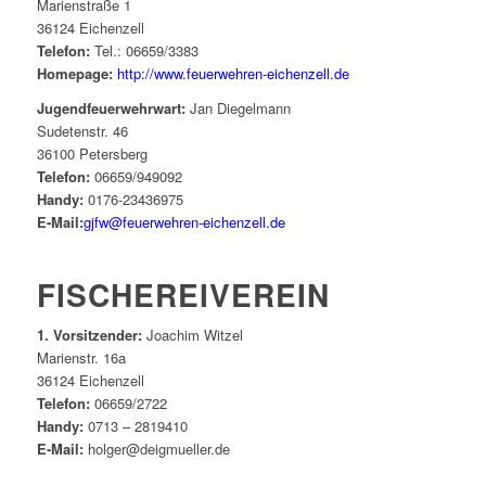
Marienstraße 1
36124 Eichenzell
Telefon:
Tel.: 06659/3383
Homepage:
http://www.feuerwehren-eichenzell.de
Jugendfeuerwehrwart:
Jan Diegelmann
Sudetenstr. 46
36100 Petersberg
Telefon:
06659/949092
Handy:
0176-23436975
E-Mail:
gjfw@feuerwehren-eichenzell.de
FISCHEREIVEREIN
1. Vorsitzender:
Joachim Witzel
Marienstr. 16a
36124 Eichenzell
Telefon:
06659/2722
Handy:
0713 – 2819410
E-Mail:
holger@deigmueller.de