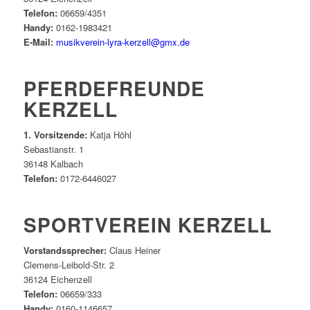
Telefon:
06659/4351
Handy:
0162-1983421
E-Mail:
musikverein-lyra-kerzell@gmx.de
PFERDEFREUNDE
KERZELL
1. Vorsitzende:
Katja Höhl
Sebastianstr. 1
36148 Kalbach
Telefon:
0172-6446027
SPORTVEREIN KERZELL
Vorstandssprecher:
Claus Heiner
Clemens-Leibold-Str. 2
36124 Eichenzell
Telefon:
06659/333
Handy:
0160-1146657