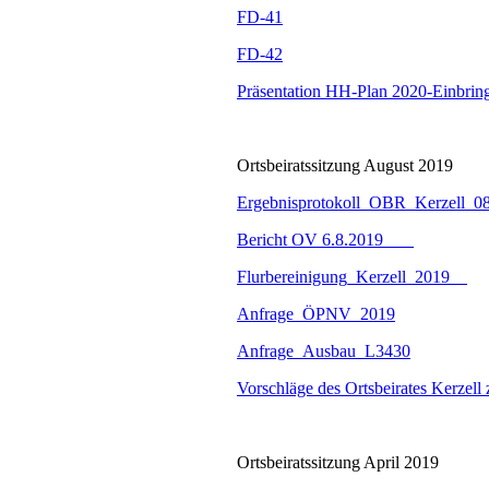
FD-41
FD-42
Präsentation HH-Plan 2020-Einbrin
Ortsbeiratssitzung August 2019
Ergebnisprotokoll_OBR_Kerzell_
Beri
cht
OV
6.
8.2019
Flurbereinigung_Kerzell_2019
An
frage_ÖPNV_2019
Anfrage_Au
sbau_L3430
Vorschläge des Ortsbeirates Kerzel
Ortsbeiratssitzung April 2019