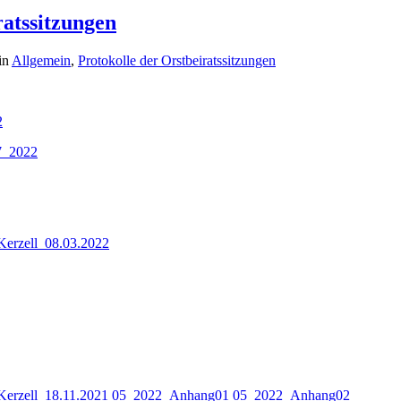
ratssitzungen
in
Allgemein
,
Protokolle der Orstbeiratssitzungen
2
7_2022
erzell_08.03.2022
erzell_18.11.2021
05_2022_Anhang01
05_2022_Anhang02