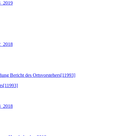
4_2019
2_2018
ng Bericht des Ortsvorstehers[11993]
rs[11993]
8_2018