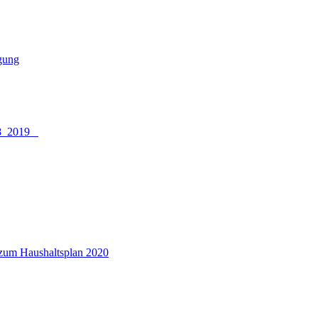
gung
08_2019
l zum Haushaltsplan 2020