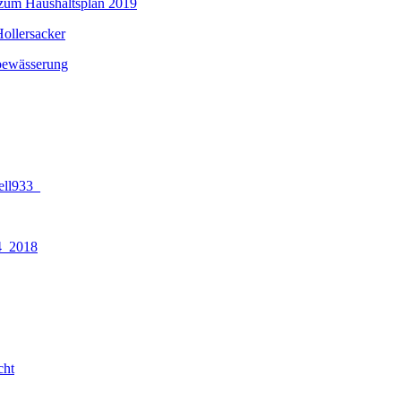
l zum Haushaltsplan 2019
ollersacker
bewässerung
ell933_
4_2018
cht