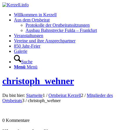
Willkommen in Kerzell
Aus dem Ortsbeirat
Protokolle der Orstbeiratssitzungen
Ausbau Bahnstrecke Fulda – Frankfurt
Veranstaltungen
Vereine und ihre Ansprechpartner
850 Jahr-Feier
Galerie
Suche
Menü
Menü
christoph_wehner
Du bist hier:
Startseite
1
/
Ortsbeirat Kerzell
2
/
Mitglieder des
Ortsbeirats
3
/
christoph_wehner
0
Kommentare