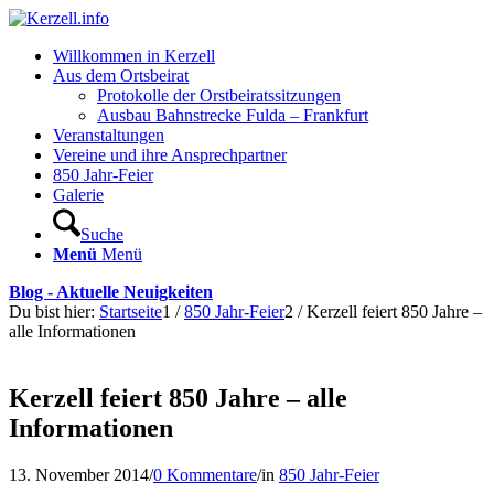
Willkommen in Kerzell
Aus dem Ortsbeirat
Protokolle der Orstbeiratssitzungen
Ausbau Bahnstrecke Fulda – Frankfurt
Veranstaltungen
Vereine und ihre Ansprechpartner
850 Jahr-Feier
Galerie
Suche
Menü
Menü
Blog - Aktuelle Neuigkeiten
Du bist hier:
Startseite
1
/
850 Jahr-Feier
2
/
Kerzell feiert 850 Jahre –
alle Informationen
Kerzell feiert 850 Jahre – alle
Informationen
13. November 2014
/
0 Kommentare
/
in
850 Jahr-Feier