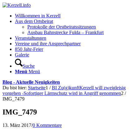
Willkommen in Kerzell
Aus dem Ortsbeirat
Protokolle der Orstbeiratssitzungen
Ausbau Bahnstrecke Fulda – Frankfurt
Veranstaltungen
Vereine und ihre Ansprechpartner
850 Jahr-Feier
Galerie
Suche
Menü
Menü
Blog - Aktuelle Neuigkeiten
Du bist hier:
Startseite
1
/
BI Zu(g)kunftKerzell will zweigleisig
vorgehen -Sofortiger Lärmschutz wird in Angriff genommen
2
/
IMG_7479
IMG_7479
13. März 2017
/
0 Kommentare