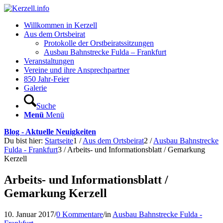
Willkommen in Kerzell
Aus dem Ortsbeirat
Protokolle der Orstbeiratssitzungen
Ausbau Bahnstrecke Fulda – Frankfurt
Veranstaltungen
Vereine und ihre Ansprechpartner
850 Jahr-Feier
Galerie
Suche
Menü
Menü
Blog - Aktuelle Neuigkeiten
Du bist hier:
Startseite
1
/
Aus dem Ortsbeirat
2
/
Ausbau Bahnstrecke
Fulda - Frankfurt
3
/
Arbeits- und Informationsblatt / Gemarkung
Kerzell
Arbeits- und Informationsblatt /
Gemarkung Kerzell
10. Januar 2017
/
0 Kommentare
/
in
Ausbau Bahnstrecke Fulda -