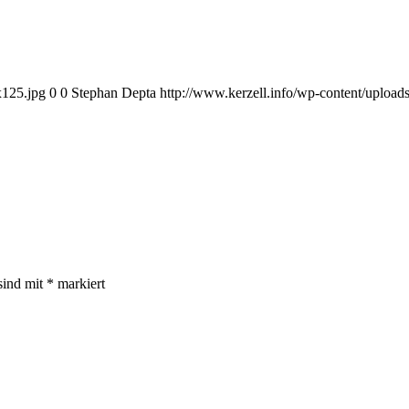
x125.jpg
0
0
Stephan Depta
http://www.kerzell.info/wp-content/uploa
sind mit
*
markiert