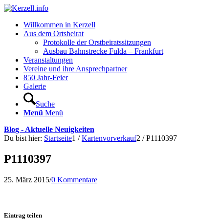
Willkommen in Kerzell
Aus dem Ortsbeirat
Protokolle der Orstbeiratssitzungen
Ausbau Bahnstrecke Fulda – Frankfurt
Veranstaltungen
Vereine und ihre Ansprechpartner
850 Jahr-Feier
Galerie
Suche
Menü
Menü
Blog - Aktuelle Neuigkeiten
Du bist hier:
Startseite
1
/
Kartenvorverkauf
2
/
P1110397
P1110397
25. März 2015
/
0 Kommentare
Eintrag teilen