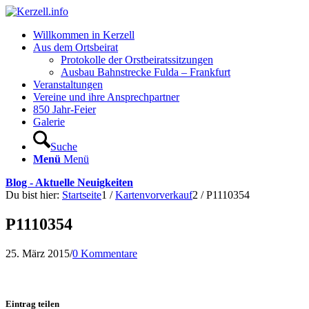
Willkommen in Kerzell
Aus dem Ortsbeirat
Protokolle der Orstbeiratssitzungen
Ausbau Bahnstrecke Fulda – Frankfurt
Veranstaltungen
Vereine und ihre Ansprechpartner
850 Jahr-Feier
Galerie
Suche
Menü
Menü
Blog - Aktuelle Neuigkeiten
Du bist hier:
Startseite
1
/
Kartenvorverkauf
2
/
P1110354
P1110354
25. März 2015
/
0 Kommentare
Eintrag teilen