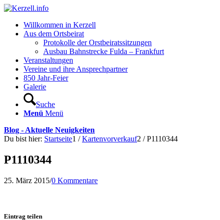
Willkommen in Kerzell
Aus dem Ortsbeirat
Protokolle der Orstbeiratssitzungen
Ausbau Bahnstrecke Fulda – Frankfurt
Veranstaltungen
Vereine und ihre Ansprechpartner
850 Jahr-Feier
Galerie
Suche
Menü
Menü
Blog - Aktuelle Neuigkeiten
Du bist hier:
Startseite
1
/
Kartenvorverkauf
2
/
P1110344
P1110344
25. März 2015
/
0 Kommentare
Eintrag teilen