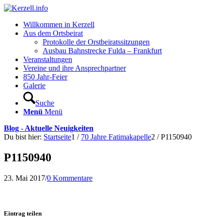
Willkommen in Kerzell
Aus dem Ortsbeirat
Protokolle der Orstbeiratssitzungen
Ausbau Bahnstrecke Fulda – Frankfurt
Veranstaltungen
Vereine und ihre Ansprechpartner
850 Jahr-Feier
Galerie
Suche
Menü
Menü
Blog - Aktuelle Neuigkeiten
Du bist hier:
Startseite
1
/
70 Jahre Fatimakapelle
2
/
P1150940
P1150940
23. Mai 2017
/
0 Kommentare
Eintrag teilen