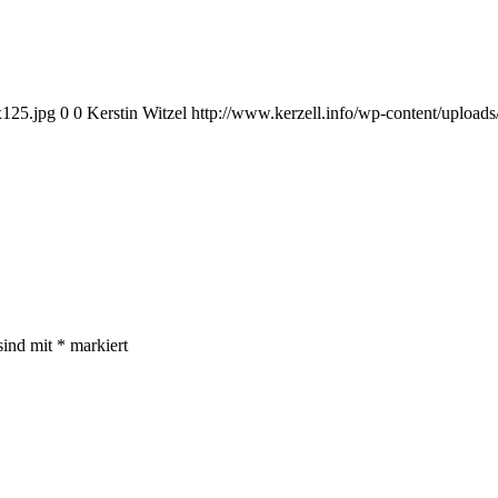
x125.jpg
0
0
Kerstin Witzel
http://www.kerzell.info/wp-content/uploa
sind mit
*
markiert