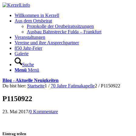
Willkommen in Kerzell
Aus dem Ortsbeirat
Protokolle der Orstbeiratssitzungen
Ausbau Bahnstrecke Fulda – Frankfurt
Veranstaltungen
Vereine und ihre Ansprechpartner
850 Jahr-Feier
Galerie
Suche
Menü
Menü
Blog - Aktuelle Neuigkeiten
Du bist hier:
Startseite
1
/
70 Jahre Fatimakapelle
2
/
P1150922
P1150922
23. Mai 2017
/
0 Kommentare
Eintrag teilen