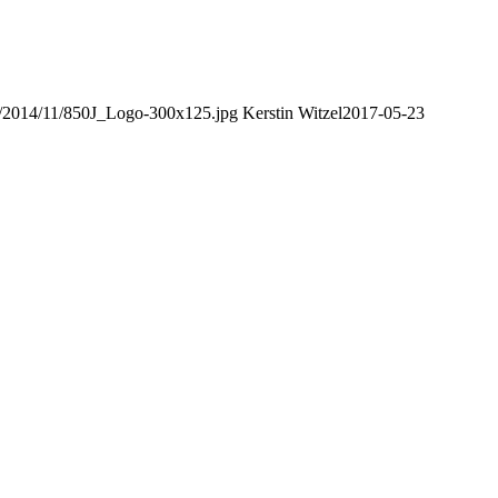
ds/2014/11/850J_Logo-300x125.jpg
Kerstin Witzel
2017-05-23