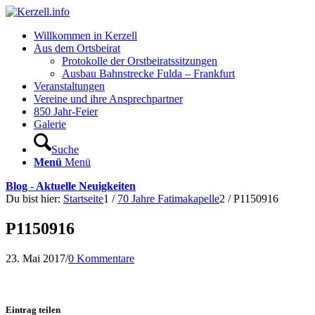
Willkommen in Kerzell
Aus dem Ortsbeirat
Protokolle der Orstbeiratssitzungen
Ausbau Bahnstrecke Fulda – Frankfurt
Veranstaltungen
Vereine und ihre Ansprechpartner
850 Jahr-Feier
Galerie
Suche
Menü
Menü
Blog - Aktuelle Neuigkeiten
Du bist hier:
Startseite
1
/
70 Jahre Fatimakapelle
2
/
P1150916
P1150916
23. Mai 2017
/
0 Kommentare
Eintrag teilen