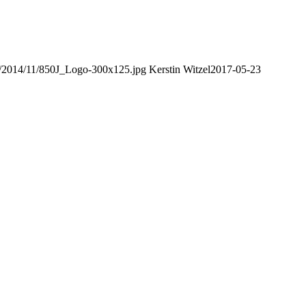
ds/2014/11/850J_Logo-300x125.jpg
Kerstin Witzel
2017-05-23