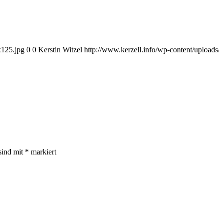
x125.jpg
0
0
Kerstin Witzel
http://www.kerzell.info/wp-content/uploa
sind mit
*
markiert