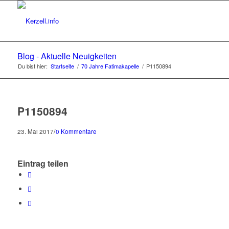
Blog - Aktuelle Neuigkeiten
Du bist hier:
Startseite
/
70 Jahre Fatimakapelle
/
P1150894
P1150894
/
23. Mai 2017
0 Kommentare
Eintrag teilen