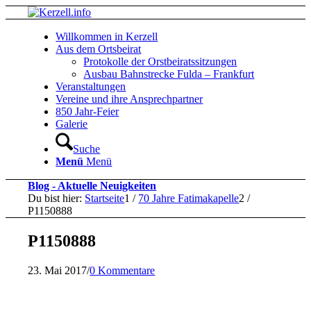
Willkommen in Kerzell
Aus dem Ortsbeirat
Protokolle der Orstbeiratssitzungen
Ausbau Bahnstrecke Fulda – Frankfurt
Veranstaltungen
Vereine und ihre Ansprechpartner
850 Jahr-Feier
Galerie
Suche
Menü
Menü
Blog - Aktuelle Neuigkeiten
Du bist hier:
Startseite
1
/
70 Jahre Fatimakapelle
2
/
P1150888
P1150888
23. Mai 2017
/
0 Kommentare