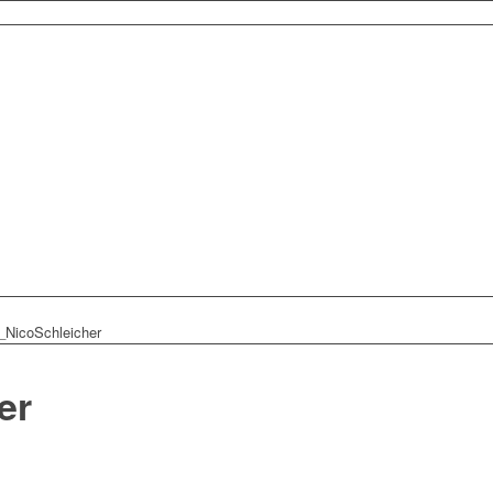
_NicoSchleicher
er