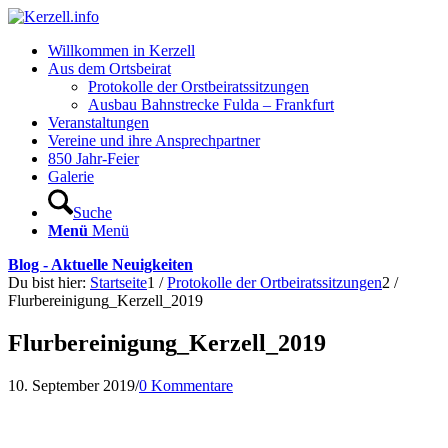
Willkommen in Kerzell
Aus dem Ortsbeirat
Protokolle der Orstbeiratssitzungen
Ausbau Bahnstrecke Fulda – Frankfurt
Veranstaltungen
Vereine und ihre Ansprechpartner
850 Jahr-Feier
Galerie
Suche
Menü
Menü
Blog - Aktuelle Neuigkeiten
Du bist hier:
Startseite
1
/
Protokolle der Ortbeiratssitzungen
2
/
Flurbereinigung_Kerzell_2019
Flurbereinigung_Kerzell_2019
10. September 2019
/
0 Kommentare