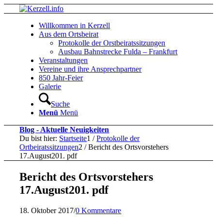
Willkommen in Kerzell
Aus dem Ortsbeirat
Protokolle der Orstbeiratssitzungen
Ausbau Bahnstrecke Fulda – Frankfurt
Veranstaltungen
Vereine und ihre Ansprechpartner
850 Jahr-Feier
Galerie
Suche
Menü
Menü
Blog - Aktuelle Neuigkeiten
Du bist hier:
Startseite
1
/
Protokolle der
Ortbeiratssitzungen
2
/
Bericht des Ortsvorstehers
17.August201. pdf
Bericht des Ortsvorstehers
17.August201. pdf
18. Oktober 2017
/
0 Kommentare