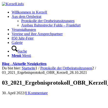
Willkommen in Kerzell
Aus dem Ortsbeirat
Protokolle der Orstbeiratssitzungen
Ausbau Bahnstrecke Fulda – Frankfurt
Veranstaltungen
Vereine und ihre Ansprechpartner
850 Jahr-Feier
Galerie
Suche
Menü
Menü
Blog - Aktuelle Neuigkeiten
Du bist hier:
Startseite
1
/
Protokolle der Ortbeiratssitzungen
2
/
03_2021_Ergebnisprotokoll_OBR_Kerzell_28.10.2021
03_2021_Ergebnisprotokoll_OBR_Kerzell
30. April 2022
/
0 Kommentare