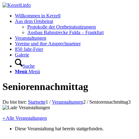
Willkommen in Kerzell
Aus dem Ortsbeirat
Protokolle der Orstbeiratssitzungen
Ausbau Bahnstrecke Fulda – Frankfurt
Veranstaltungen
Vereine und ihre Ansprechpartner
850 Jahr-Feier
Galerie
Suche
Menü
Menü
Seniorennachmittag
Du bist hier:
Startseite
1
/
Veranstaltungen
2
/
Seniorennachmittag
3
« Alle Veranstaltungen
Diese Veranstaltung hat bereits stattgefunden.