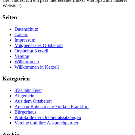
Hier findest Du ein paar interessante Links! Viel Spaß auf unserer
Website :)
Seiten
Datenschutz
Galerie
Impressum
Mitglieder des Ortsbeirats
Ortsbeirat Kerzell
Vereine
Willkommen
Willkommen in Kerzell
Kategorien
850 Jahr-Feier
Allgemein
Aus dem Ortsbeirat
Ausbau Bahnstrecke Fulda – Frankfurt
Bürgerhaus
Protokolle der Orstbeiratssitzungen
Vereine und ihre Ansprechpartner
Archiv