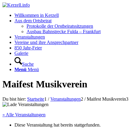
Willkommen in Kerzell
Aus dem Ortsbeirat
Protokolle der Orstbeiratssitzungen
Ausbau Bahnstrecke Fulda – Frankfurt
Veranstaltungen
Vereine und ihre Ansprechpartner
850 Jahr-Feier
Galerie
Suche
Menü
Menü
Maifest Musikverein
Du bist hier:
Startseite
1
/
Veranstaltungen
2
/
Maifest Musikverein
3
« Alle Veranstaltungen
Diese Veranstaltung hat bereits stattgefunden.