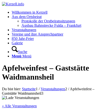
Willkommen in Kerzell
Aus dem Ortsbeirat
Protokolle der Orstbeiratssitzungen
Ausbau Bahnstrecke Fulda – Frankfurt
Veranstaltungen
Vereine und ihre Ansprechpartner
850 Jahr-Feier
Galerie
Suche
Menü
Menü
Apfelweinfest – Gaststätte
Waidmannsheil
Du bist hier:
Startseite
1
/
Veranstaltungen
2
/
Apfelweinfest –
Gaststätte Waidmannsheil
3
« Alle Veranstaltungen