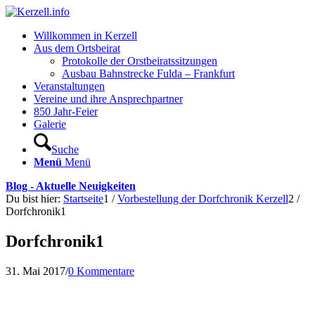
Willkommen in Kerzell
Aus dem Ortsbeirat
Protokolle der Orstbeiratssitzungen
Ausbau Bahnstrecke Fulda – Frankfurt
Veranstaltungen
Vereine und ihre Ansprechpartner
850 Jahr-Feier
Galerie
Suche
Menü
Menü
Blog - Aktuelle Neuigkeiten
Du bist hier:
Startseite
1
/
Vorbestellung der Dorfchronik Kerzell
2
/
Dorfchronik1
Dorfchronik1
31. Mai 2017
/
0 Kommentare