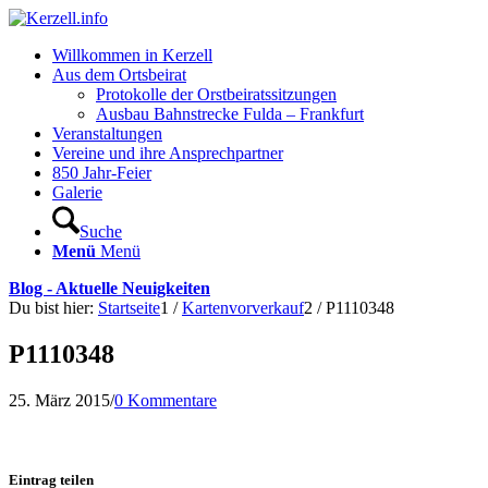
Willkommen in Kerzell
Aus dem Ortsbeirat
Protokolle der Orstbeiratssitzungen
Ausbau Bahnstrecke Fulda – Frankfurt
Veranstaltungen
Vereine und ihre Ansprechpartner
850 Jahr-Feier
Galerie
Suche
Menü
Menü
Blog - Aktuelle Neuigkeiten
Du bist hier:
Startseite
1
/
Kartenvorverkauf
2
/
P1110348
P1110348
25. März 2015
/
0 Kommentare
Eintrag teilen