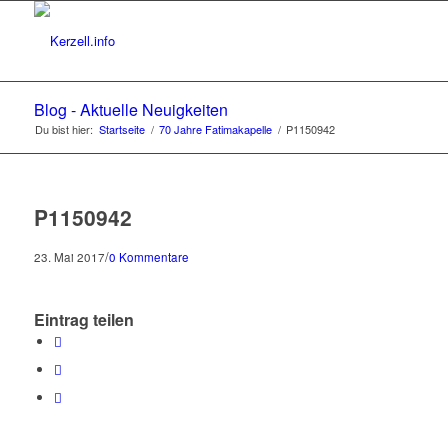
Blog - Aktuelle Neuigkeiten
Du bist hier:
Startseite
/
70 Jahre Fatimakapelle
/
P1150942
P1150942
/
23. Mai 2017
0 Kommentare
Eintrag teilen