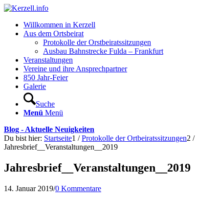
Willkommen in Kerzell
Aus dem Ortsbeirat
Protokolle der Orstbeiratssitzungen
Ausbau Bahnstrecke Fulda – Frankfurt
Veranstaltungen
Vereine und ihre Ansprechpartner
850 Jahr-Feier
Galerie
Suche
Menü
Menü
Blog - Aktuelle Neuigkeiten
Du bist hier:
Startseite
1
/
Protokolle der Ortbeiratssitzungen
2
/
Jahresbrief__Veranstaltungen__2019
Jahresbrief__Veranstaltungen__2019
14. Januar 2019
/
0 Kommentare